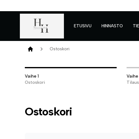
ETUSIVU
HINNASTO
TI
Verkkokauppa
Ostoskori
Home
Vaihe 1
Vaihe
Ostoskori
Tilau
Ostoskori