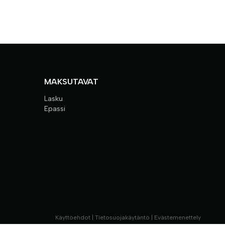
MAKSUTAVAT
Lasku
Epassi
Käyttöehdot
|
Tietosuojakäytäntö
|
Evästemenettely