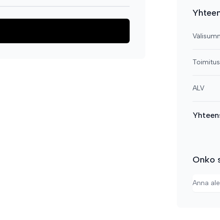
Yhtee
Välisum
Toimitu
ALV
Yhteen
Onko s